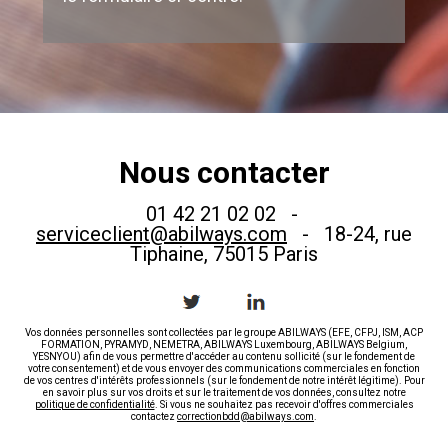
Nous contacter
01 42 21 02 02 -
serviceclient@abilways.com
- 18-24, rue
Tiphaine, 75015 Paris
Vos données personnelles sont collectées par le groupe ABILWAYS (EFE, CFPJ, ISM, ACP
FORMATION, PYRAMYD, NEMETRA, ABILWAYS Luxembourg, ABILWAYS Belgium,
YESNYOU) afin de vous permettre d'accéder au contenu sollicité (sur le fondement de
votre consentement) et de vous envoyer des communications commerciales en fonction
de vos centres d'intérêts professionnels (sur le fondement de notre intérêt légitime). Pour
en savoir plus sur vos droits et sur le traitement de vos données, consultez notre
politique de confidentialité
. Si vous ne souhaitez pas recevoir d'offres commerciales
contactez
correctionbdd@abilways.com
.