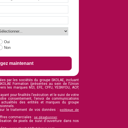
Oui
Non
rgez maintenant
ées par les sociétés du groupe SKOLAE, incluant
 SKOLAE Formation (présentes au sein de l’Union
vers les marques M2I, EFE, CFPJ, YESNYOU, ACP,
yant pour finalités l’exécution et le suivi de votre
otre consentement, l’envoi de communications
t actualités des entités et marques du groupe
ssionnels.
 sur le traitement de vos données :
politique de
offres commerciales :
.
se désabonner
lisation de pixels de suivi d'ouverture dans nos