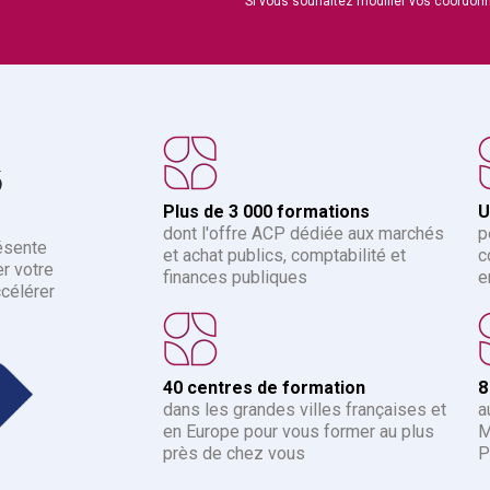
Si vous souhaitez modifier vos coordon
6
Plus de 3 000 formations
U
dont l'offre ACP dédiée aux marchés
p
ésente
et achat publics, comptabilité et
c
r votre
finances publiques
e
ccélérer
40 centres de formation
8
dans les grandes villes françaises et
a
en Europe pour vous former au plus
M
près de chez vous
P