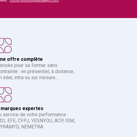
nées :
.
correctionbdd@abilways.com
ne offre complète
ensée pour se former sans
ontrainte : en présentiel, à distance,
n inter, intra ou sur mesure…
 marques expertes
u service de votre performance :
2I, EFE, CFPJ, YESNYOU, ACP, ISM,
YRAMYD, NEMETRA