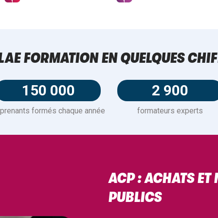
LAE FORMATION EN QUELQUES CHIF
150 000
2 900
prenants formés chaque année
formateurs experts
ACP : ACHATS ET
PUBLICS