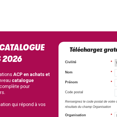
 CATALOGUE
Téléchargez gratu
 2026
Civilité
*
Nom
*
ations
ACP en achats et
ouveau
catalogue
Prénom
*
 complète pour
rs.
Code postal
Renseignez le code postal de votre or
ation qui répond à vos
résultats du champ Organisation
Organisation
*